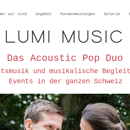
Wer wir sind
Angebot
Kundenmeinungen
Galerie
LuMi Music
Das Acoustic Pop Duo
itsmusik und musikalische Beglei
Events in der ganzen Schweiz