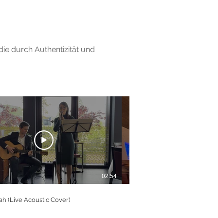
 die durch Authentizität und
02:54
ah (Live Acoustic Cover)
His Eye Is On The Sparrow (L
Cover)