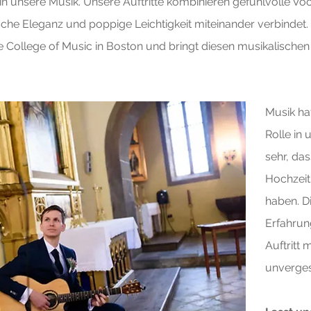
in unsere Musik. Unsere Auftritte kombinieren gefühlvolle Vocal
sische Eleganz und poppige Leichtigkeit miteinander verbinde
College of Music in Boston und bringt diesen musikalischen 
Musik ha
Rolle in
sehr, da
Hochzeit
haben. D
Erfahrun
Auftritt
unverges