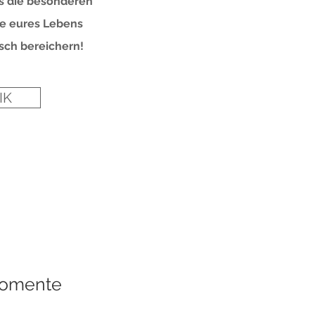
s die besonderen
 eures Lebens
sch bereichern!
IK
Momente