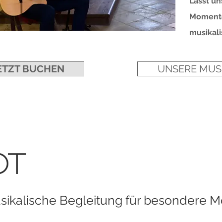
Lasst un
Momente
musikali
ETZT BUCHEN
UNSERE MUS
ot
sikalische Begleitung für besondere 